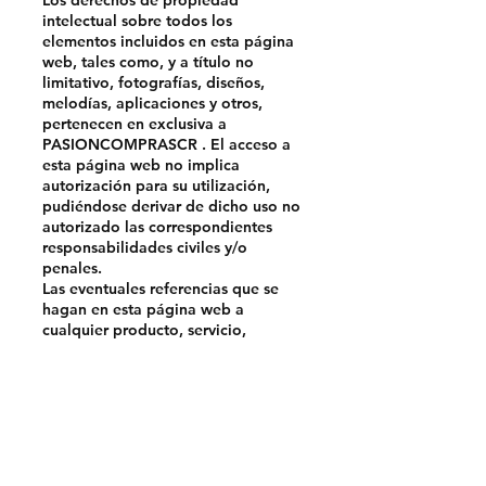
intelectual sobre todos los
elementos incluidos en esta página
web, tales como, y a título no
limitativo, fotografías, diseños,
melodías, aplicaciones y otros,
pertenecen en exclusiva a
PASIONCOMPRASCR . El acceso a
esta página web no implica
autorización para su utilización,
pudiéndose derivar de dicho uso no
autorizado las correspondientes
responsabilidades civiles y/o
penales.
Las eventuales referencias que se
hagan en esta página web a
cualquier producto, servicio,
proceso, enlace, hipertexto o
cualquier información utilizando la
marca, el nombre comercial o el
fabricante o suministrador, etc. que
sean titularidad de terceros no
constituye o implica respaldo,
patrocinio o recomendación por